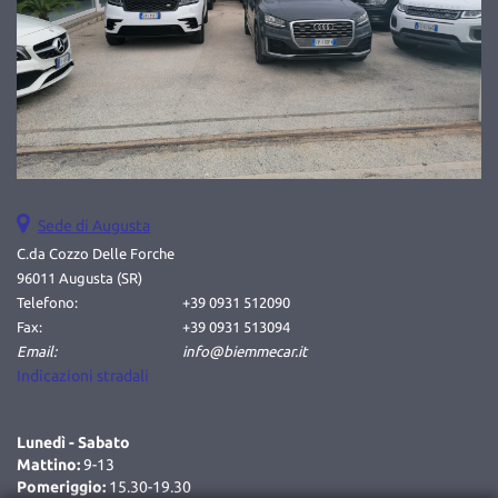
questi
strumenti
di
tracciamento
si
rimanda
alla
cookie
policy.
Puoi
Sede di Augusta
rivedere
C.da Cozzo Delle Forche
e
96011 Augusta (SR)
modificare
Telefono:
+39 0931 512090
le
Fax:
+39 0931 513094
tue
Email:
info@biemmecar.it
scelte
Indicazioni stradali
in
qualsiasi
momento.
Lunedì - Sabato
Mattino:
9-13
Pomeriggio:
15.30-19.30