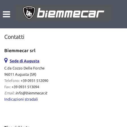
HOME
Le
tue
preferenze
LISTA VEICOLI
di
consenso
Contatti
NOLEGGIO A BREVE TERMINE
Il
seguente
Biemmecar srl
pannello
L’AZIENDA
ti
Sede di Augusta
consente
C.da Cozzo Delle Forche
di
ACQUISTIAMO USATO
96011 Augusta (SR)
esprimere
Telefono:
+39 0931 512090
le
Fax:
+39 0931 513094
tue
ASSISTENZA
Email:
info@biemmecar.it
preferenze
Indicazioni stradali
di
consenso
CONTATTI
alle
tecnologie
di