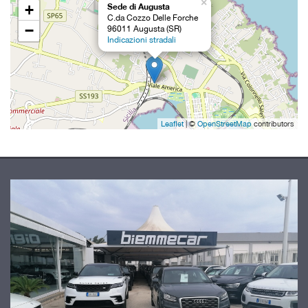
×
+
Sede di Augusta
questi
C.da Cozzo Delle Forche
strumenti
−
96011 Augusta (SR)
di
Indicazioni stradali
tracciamento
si
rimanda
alla
cookie
policy.
Leaflet
| ©
OpenStreetMap
contributors
Puoi
rivedere
e
modificare
le
tue
scelte
in
qualsiasi
momento.