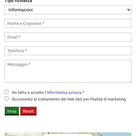
Tipo richiesta
tracciamento
che
adottiamo
per
offrire
le
funzionalità
e
svolgere
le
attività
di
seguito
descritte.
Per
Ho letto e accetto
l'informativa privacy
*
ottenere
maggiori
Acconsento al trattamento dei miei dati per finalità di marketing
informazioni
sull'utilità
e
sul
funzionamento
di