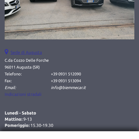
tta
ti
mpre
Cookie necessari
litato
Cookie delle preferenze
Sede di Augusta
C.da Cozzo Delle Forche
Cookie per il miglioramento dell'esperienza utente
96011 Augusta (SR)
Telefono:
+39 0931 512090
Cookie analitici
Fax:
+39 0931 513094
Email:
info@biemmecar.it
Cookie di marketing
Indicazioni stradali
Leggi
Lunedì - Sabato
la
Mattino:
9-13
cookie
Pomeriggio:
15.30-19.30
policy