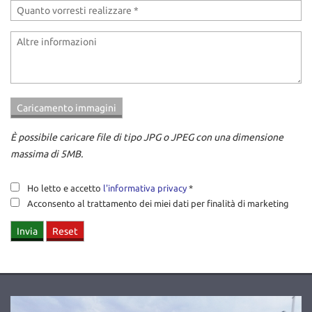
questi
strumenti
di
tracciamento
si
rimanda
alla
cookie
policy.
È possibile caricare file di tipo JPG o JPEG con una dimensione
Puoi
rivedere
massima di 5MB.
e
modificare
Ho letto e accetto
l'informativa privacy
*
le
Acconsento al trattamento dei miei dati per finalità di marketing
tue
scelte
in
qualsiasi
momento.