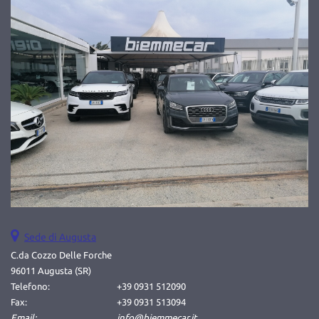
tta
ti
mpre
Cookie necessari
litato
Cookie delle preferenze
Cookie per il miglioramento dell'esperienza utente
Cookie analitici
Cookie di marketing
Sede di Augusta
Leggi
C.da Cozzo Delle Forche
la
96011 Augusta (SR)
cookie
Telefono:
+39 0931 512090
policy
Fax:
+39 0931 513094
Email:
info@biemmecar.it