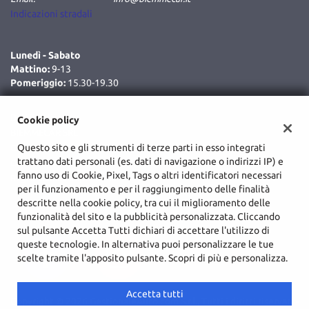
Salva
Indicazioni stradali
le
impostazioni
Lunedì - Sabato
Mattino:
9-13
Pomeriggio:
15.30-19.30
Dati fiscali:
Cookie policy
BIEMMECAR SRL
Questo sito e gli strumenti di terze parti in esso integrati
C.da Cozzo Delle Forche, Augusta (SR)
trattano dati personali (es. dati di navigazione o indirizzi IP) e
C.F/P.IVA:
02048590893
fanno uso di Cookie, Pixel, Tags o altri identificatori necessari
Registro delle imprese:
SR
per il funzionamento e per il raggiungimento delle finalità
descritte nella cookie policy, tra cui il miglioramento delle
funzionalità del sito e la pubblicità personalizzata. Cliccando
sul pulsante Accetta Tutti dichiari di accettare l'utilizzo di
queste tecnologie. In alternativa puoi personalizzare le tue
scelte tramite l'apposito pulsante. Scopri di più e personalizza.
Accetta tutti
Copyright © 2026 GestionaleAuto.com S.r.l., Tutti i diritti riservati -