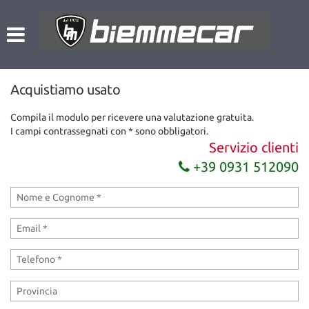
HOME
Le
tue
preferenze
LISTA VEICOLI
di
consenso
Acquistiamo usato
NOLEGGIO A BREVE TERMINE
Il
Compila il modulo per ricevere una valutazione gratuita.
seguente
I campi contrassegnati con * sono obbligatori.
pannello
L’AZIENDA
Servizio clienti
ti
consente
+39 0931 512090
di
ACQUISTIAMO USATO
esprimere
le
tue
ASSISTENZA
preferenze
di
consenso
CONTATTI
alle
tecnologie
di