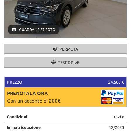
tracciamento
che
adottiamo
per
offrire
GUARDA LE 37 FOTO
le
funzionalità
e
svolgere
PERMUTA
le
attività
TEST-DRIVE
di
seguito
descritte.
PREZZO
24.500 €
Per
ottenere
PRENOTALA ORA
maggiori
Con un acconto di 200€
informazioni
sull'utilità
e
Condizioni
usato
sul
funzionamento
Immatricolazione
12/2023
di