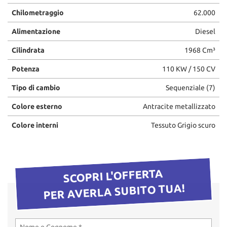
questi
Chilometraggio
62.000
strumenti
di
Alimentazione
Diesel
tracciamento
Cilindrata
1968 Cm³
si
rimanda
Potenza
110 KW / 150 CV
alla
cookie
Tipo di cambio
Sequenziale (7)
policy.
Puoi
Colore esterno
Antracite metallizzato
rivedere
e
Colore interni
Tessuto Grigio scuro
modificare
le
tue
scelte
SCOPRI L'OFFERTA
in
qualsiasi
PER AVERLA SUBITO TUA!
momento.