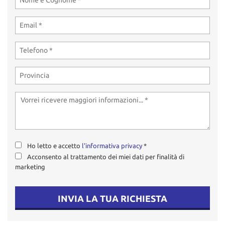
tta
ti
mpre
Cookie necessari
litato
Cookie delle preferenze
Cookie per il miglioramento dell'esperienza utente
Cookie analitici
Ho letto e accetto
l'informativa privacy
*
Cookie di marketing
Acconsento al trattamento dei miei dati per finalità di
marketing
Leggi
la
INVIA LA TUA RICHIESTA
cookie
policy