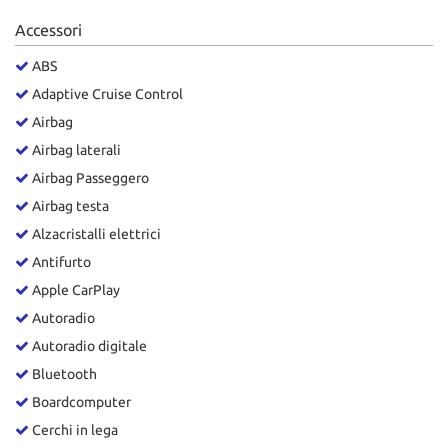
Salva
Accessori
le
impostazioni
ABS
Adaptive Cruise Control
Airbag
Airbag laterali
Airbag Passeggero
Airbag testa
Alzacristalli elettrici
Antifurto
Apple CarPlay
Autoradio
Autoradio digitale
Bluetooth
Boardcomputer
Cerchi in lega