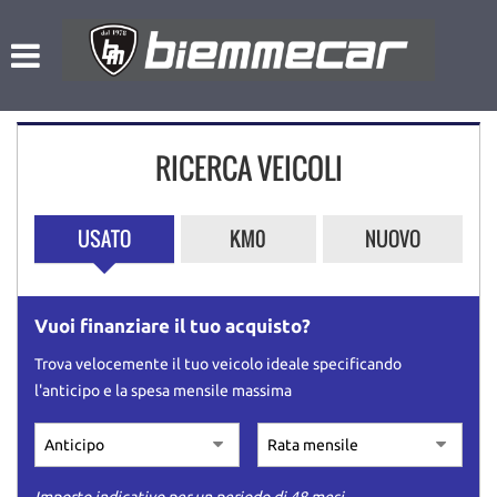
HOME
Le
tue
preferenze
LISTA VEICOLI
di
consenso
RICERCA VEICOLI
NOLEGGIO A BREVE TERMINE
Il
seguente
pannello
L’AZIENDA
USATO
KM0
NUOVO
ti
consente
di
ACQUISTIAMO USATO
esprimere
Vuoi finanziare il tuo acquisto?
le
tue
ASSISTENZA
Trova velocemente il tuo veicolo ideale specificando
preferenze
l'anticipo e la spesa mensile massima
di
consenso
CONTATTI
alle
tecnologie
di