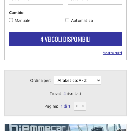
questi
strumenti
Cambio
di
Manuale
Automatico
tracciamento
si
rimanda
4 VEICOLI DISPONIBILI
alla
cookie
policy.
Mostra tutti
Puoi
rivedere
e
modificare
Ordina per:
le
tue
scelte
Trovati
4
risultati
in
qualsiasi
Pagina:
1 di 1
momento.