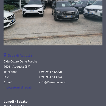
di parcheggio posteriori • Servosterzo • Specchietti laterali
elettrici • Start/Stop Automatico • Telecamera per parcheggio
assistito • USB • Vetri oscurati • Volante in pelle
Sede di Augusta
C.da Cozzo Delle Forche
96011 Augusta (SR)
Telefono:
+39 0931 512090
Fax:
+39 0931 513094
Email:
info@biemmecar.it
Indicazioni stradali
Lunedì - Sabato