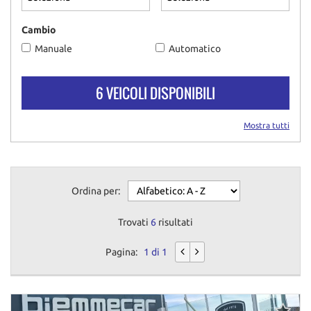
questi
strumenti
Cambio
di
Manuale
Automatico
tracciamento
si
rimanda
6 VEICOLI DISPONIBILI
alla
cookie
policy.
Mostra tutti
Puoi
rivedere
e
modificare
Ordina per:
le
tue
scelte
Trovati
6
risultati
in
qualsiasi
Pagina:
1 di 1
momento.