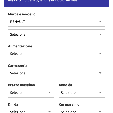
Importo indicativo per un periodo di 48 mesi
tracciamento
che
adottiamo
Marca e modello
per
offrire
le
funzionalità
e
svolgere
Alimentazione
le
attività
di
seguito
Carrozzeria
descritte.
Per
ottenere
maggiori
Prezzo massimo
Anno da
informazioni
sull'utilità
e
sul
Km da
Km massimo
funzionamento
di