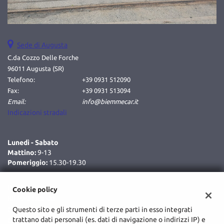
Sede di Augusta
C.da Cozzo Delle Forche
96011 Augusta (SR)
Telefono:
+39 0931 512090
Fax:
+39 0931 513094
Email:
info@biemmecar.it
Indicazioni stradali
Lunedì - Sabato
Mattino:
9-13
Pomeriggio:
15.30-19.30
Dati fiscali:
Cookie policy
BIEMMECAR SRL
Questo sito e gli strumenti di terze parti in esso integrati
C.da Cozzo Delle Forche, Augusta (SR)
trattano dati personali (es. dati di navigazione o indirizzi IP) e
C.F/P.IVA:
02048590893