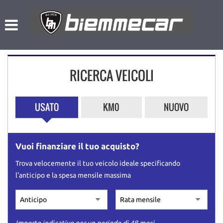
HOME
Le
tue
preferenze
LISTA VEICOLI
di
consenso
RICERCA VEICOLI
NOLEGGIO A BREVE TERMINE
Il
seguente
pannello
L’AZIENDA
USATO
KM0
NUOVO
ti
consente
di
ACQUISTIAMO USATO
esprimere
Vuoi finanziare il tuo acquisto?
le
tue
ASSISTENZA
Trova velocemente il tuo veicolo ideale specificando
preferenze
l'anticipo e la spesa mensile massima
di
consenso
CONTATTI
alle
tecnologie
di