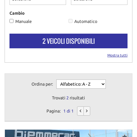
questi
strumenti
Cambio
di
Manuale
Automatico
tracciamento
si
rimanda
2 VEICOLI DISPONIBILI
alla
cookie
policy.
Mostra tutti
Puoi
rivedere
e
modificare
Ordina per:
le
tue
scelte
Trovati
2
risultati
in
qualsiasi
Pagina:
1 di 1
momento.