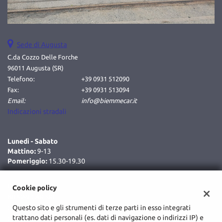
Sede di Augusta
C.da Cozzo Delle Forche
96011 Augusta (SR)
Telefono:
+39 0931 512090
Fax:
+39 0931 513094
Email:
info@biemmecar.it
Indicazioni stradali
Lunedì - Sabato
Mattino:
9-13
Pomeriggio:
15.30-19.30
Dati fiscali:
Cookie policy
BIEMMECAR SRL
Questo sito e gli strumenti di terze parti in esso integrati
C.da Cozzo Delle Forche, Augusta (SR)
trattano dati personali (es. dati di navigazione o indirizzi IP) e
C.F/P.IVA:
02048590893