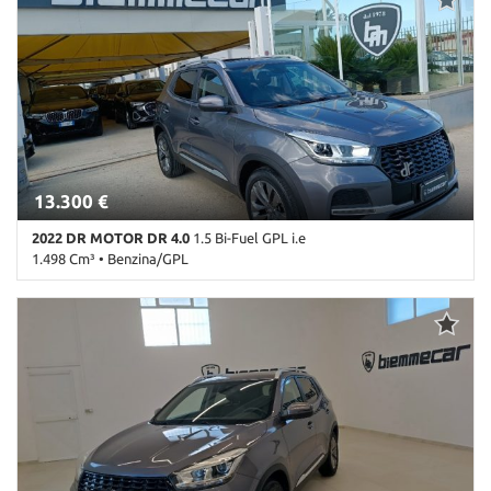
tta
ti
mpre
Cookie necessari
litato
Cookie delle preferenze
13.300 €
Cookie per il miglioramento dell'esperienza utente
2022 DR MOTOR DR 4.0
1.5 Bi-Fuel GPL i.e
1.498 Cm³ • Benzina/GPL
Cookie analitici
67.500 Km • Cambio Manuale (5) • Antracite metallizzato • 5 Porte •
ABS • Airbag laterali • Alzacristalli elettrici • Android Auto •
Cookie di marketing
Antifurto • Autoradio • Bluetooth • Boardcomputer • Bracciolo •
Cerchi in lega • Chiusura centralizzata • Climatizzatore • Controllo
trazione • Cruise Control • ESP • Immobilizzatore elettronico •
Leggi
Isofix • MP3 • Regolazione elettrica sedili • Sensori di parcheggio
la
posteriori • Servosterzo • Specchietti laterali elettrici • Start/Stop
cookie
Automatico • Telecamera per parcheggio assistito • Tetto apribile •
policy
Touch screen • USB • Volante in pelle