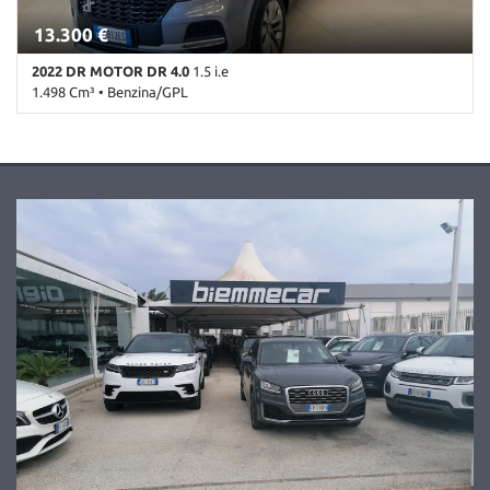
Salva
13.300 €
le
impostazioni
2022 DR MOTOR DR 4.0
1.5 i.e
1.498 Cm³ • Benzina/GPL
70.200 Km • Cambio Manuale (5) • Antracite metallizzato • 5 Porte •
ABS • Airbag • Airbag laterali • Alzacristalli elettrici • Antifurto •
Apple CarPlay • Autoradio • Bluetooth • Boardcomputer •
Bracciolo • Cerchi in lega • Chiusura centralizzata • Climatizzatore
automatico, 2 zone • Controllo trazione • Cruise Control • ESP •
Immobilizzatore elettronico • Interni in pelle • Isofix • Luci diurne •
MP3 • Regolazione elettrica sedili • Sensori di parcheggio
posteriori • Servosterzo • Navigatore satellitare • Specchietti
laterali elettrici • Start/Stop Automatico • Telecamera per
parcheggio assistito • Tetto apribile • Touch screen • USB • Volante
in pelle