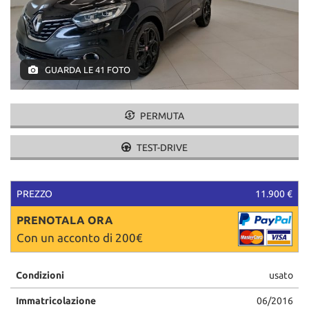
tracciamento
che
adottiamo
per
offrire
GUARDA LE 41 FOTO
le
funzionalità
e
svolgere
PERMUTA
le
attività
TEST-DRIVE
di
seguito
descritte.
PREZZO
11.900 €
Per
ottenere
PRENOTALA ORA
maggiori
Con un acconto di 200€
informazioni
sull'utilità
e
Condizioni
usato
sul
funzionamento
Immatricolazione
06/2016
di