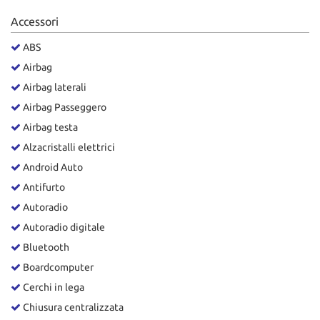
Salva
Accessori
le
impostazioni
ABS
Airbag
Airbag laterali
Airbag Passeggero
Airbag testa
Alzacristalli elettrici
Android Auto
Antifurto
Autoradio
Autoradio digitale
Bluetooth
Boardcomputer
Cerchi in lega
Chiusura centralizzata