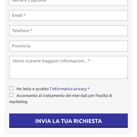
tta
ti
mpre
Cookie necessari
litato
Cookie delle preferenze
Cookie per il miglioramento dell'esperienza utente
Cookie analitici
Ho letto e accetto
l'informativa privacy
*
Cookie di marketing
Acconsento al trattamento dei miei dati per finalità di
marketing
Leggi
la
INVIA LA TUA RICHIESTA
cookie
policy