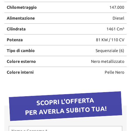
questi
Chilometraggio
147.000
strumenti
di
Alimentazione
Diesel
tracciamento
Cilindrata
1461 Cm³
si
rimanda
Potenza
81 KW / 110 CV
alla
cookie
Tipo di cambio
Sequenziale (6)
policy.
Puoi
Colore esterno
Nero metallizzato
rivedere
e
Colore interni
Pelle Nero
modificare
le
tue
scelte
SCOPRI L'OFFERTA
in
qualsiasi
PER AVERLA SUBITO TUA!
momento.