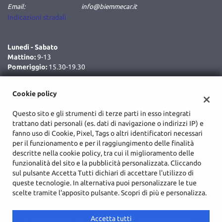
Email:
info@biemmecar.it
Indicazioni stradali
Lunedì - Sabato
Mattino:
9-13
Pomeriggio:
15.30-19.30
Dati fiscali:
Cookie policy
BIEMMECAR SRL
Questo sito e gli strumenti di terze parti in esso integrati
C.da Cozzo Delle Forche, Augusta (SR)
trattano dati personali (es. dati di navigazione o indirizzi IP) e
C.F/P.IVA:
02048590893
fanno uso di Cookie, Pixel, Tags o altri identificatori necessari
Registro delle imprese:
SR
per il funzionamento e per il raggiungimento delle finalità
descritte nella cookie policy, tra cui il miglioramento delle
funzionalità del sito e la pubblicità personalizzata. Cliccando
sul pulsante Accetta Tutti dichiari di accettare l'utilizzo di
queste tecnologie. In alternativa puoi personalizzare le tue
scelte tramite l'apposito pulsante. Scopri di più e personalizza.
Accetta tutti