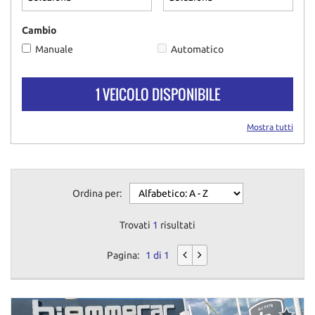
questi
strumenti
Cambio
di
Manuale
Automatico
tracciamento
si
rimanda
1 VEICOLO DISPONIBILE
alla
cookie
policy.
Mostra tutti
Puoi
rivedere
e
modificare
Ordina per:
le
tue
scelte
Trovati
1
risultati
in
qualsiasi
Pagina:
1 di 1
momento.