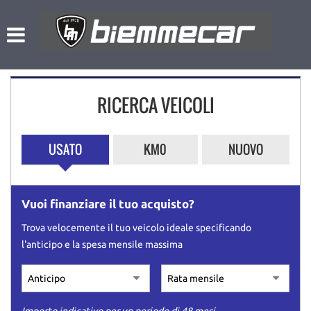
HOME
Le
tue
preferenze
LISTA VEICOLI
di
consenso
RICERCA VEICOLI
NOLEGGIO A BREVE TERMINE
Il
seguente
pannello
L’AZIENDA
USATO
KM0
NUOVO
ti
consente
di
ACQUISTIAMO USATO
esprimere
Vuoi finanziare il tuo acquisto?
le
tue
ASSISTENZA
Trova velocemente il tuo veicolo ideale specificando
preferenze
l'anticipo e la spesa mensile massima
di
consenso
CONTATTI
alle
tecnologie
di