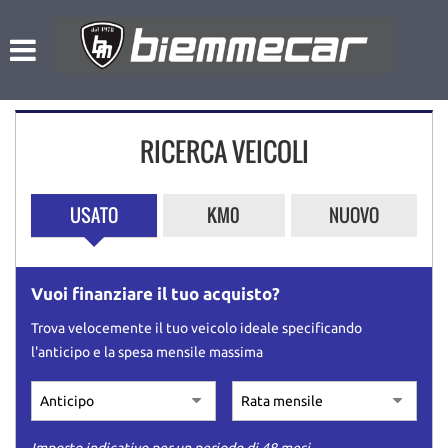
HOME
Le
tue
preferenze
LISTA VEICOLI
di
consenso
RICERCA VEICOLI
NOLEGGIO A BREVE TERMINE
Il
seguente
pannello
L’AZIENDA
USATO
KM0
NUOVO
ti
consente
di
ACQUISTIAMO USATO
esprimere
Vuoi finanziare il tuo acquisto?
le
tue
ASSISTENZA
Trova velocemente il tuo veicolo ideale specificando
preferenze
l'anticipo e la spesa mensile massima
di
consenso
CONTATTI
alle
tecnologie
di