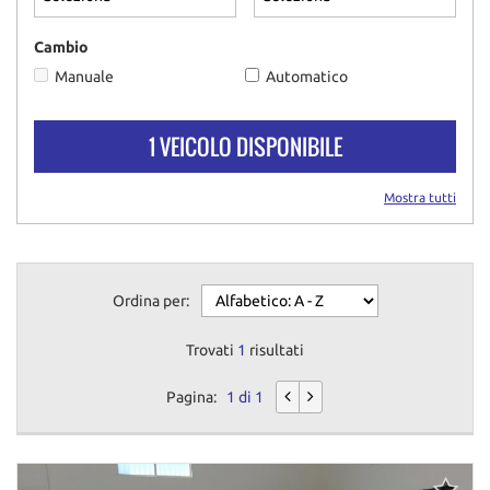
questi
strumenti
Cambio
di
Manuale
Automatico
tracciamento
si
rimanda
1 VEICOLO DISPONIBILE
alla
cookie
policy.
Mostra tutti
Puoi
rivedere
e
modificare
Ordina per:
le
tue
scelte
Trovati
1
risultati
in
qualsiasi
Pagina:
1 di 1
momento.