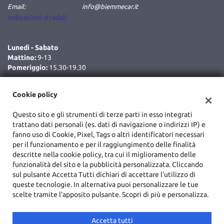
Email:
info@biemmecar.it
Indicazioni stradali
Lunedì - Sabato
Mattino:
9-13
Pomeriggio:
15.30-19.30
Dati fiscali:
Cookie policy
BIEMMECAR SRL
Questo sito e gli strumenti di terze parti in esso integrati
C.da Cozzo Delle Forche, Augusta (SR)
trattano dati personali (es. dati di navigazione o indirizzi IP) e
C.F/P.IVA:
02048590893
fanno uso di Cookie, Pixel, Tags o altri identificatori necessari
Registro delle imprese:
SR
per il funzionamento e per il raggiungimento delle finalità
descritte nella cookie policy, tra cui il miglioramento delle
funzionalità del sito e la pubblicità personalizzata. Cliccando
sul pulsante Accetta Tutti dichiari di accettare l'utilizzo di
queste tecnologie. In alternativa puoi personalizzare le tue
scelte tramite l'apposito pulsante. Scopri di più e personalizza.
Accetta tutti