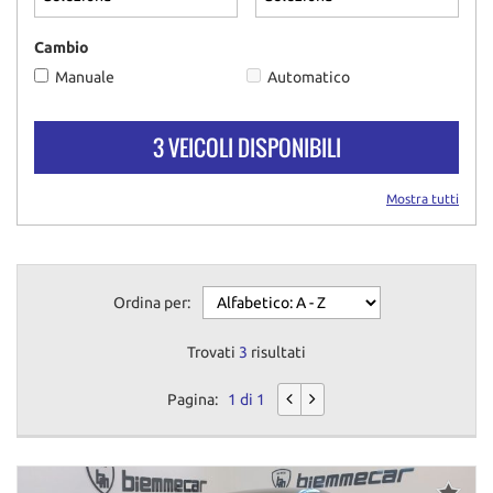
questi
strumenti
Cambio
di
Manuale
Automatico
tracciamento
si
rimanda
3 VEICOLI DISPONIBILI
alla
cookie
policy.
Mostra tutti
Puoi
rivedere
e
modificare
Ordina per:
le
tue
scelte
Trovati
3
risultati
in
qualsiasi
Pagina:
1 di 1
momento.