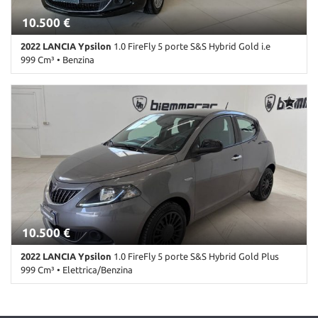
Salva
10.500 €
le
impostazioni
2022 LANCIA Ypsilon
1.0 FireFly 5 porte S&S Hybrid Gold i.e
999 Cm³ • Benzina
52.100 Km • Cambio Manuale (6) • Nero metallizzato • 5 Porte •
ABS • Airbag • Airbag Passeggero • Airbag testa • Alzacristalli
elettrici • Antifurto • Autoradio • Autoradio digitale • Bluetooth •
Boardcomputer • Chiusura centralizzata • Climatizzatore •
Controllo trazione • ESP • Fendinebbia • Immobilizzatore
elettronico • Isofix • Luci diurne • MP3 • Ruotino • Sensori di
parcheggio posteriori • Servosterzo • Specchietti laterali elettrici •
Start/Stop Automatico • Touch screen • USB • Volante
multifunzione
10.500 €
2022 LANCIA Ypsilon
1.0 FireFly 5 porte S&S Hybrid Gold Plus
999 Cm³ • Elettrica/Benzina
59.700 Km • Cambio Manuale (6) • Antracite metallizzato • 5 Porte •
ABS • Airbag • Airbag Passeggero • Airbag testa • Alzacristalli