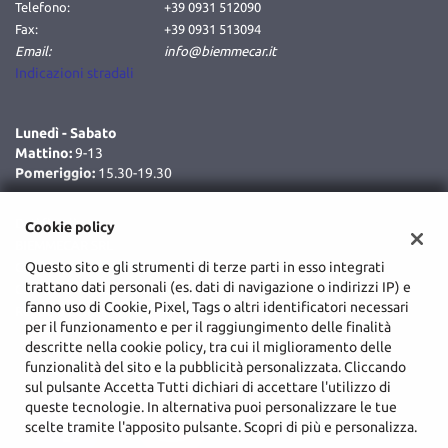
Telefono:
+39 0931 512090
Fax:
+39 0931 513094
Email:
info@biemmecar.it
Indicazioni stradali
Lunedì - Sabato
Mattino:
9-13
Pomeriggio:
15.30-19.30
Dati fiscali:
Cookie policy
BIEMMECAR SRL
Questo sito e gli strumenti di terze parti in esso integrati
C.da Cozzo Delle Forche, Augusta (SR)
trattano dati personali (es. dati di navigazione o indirizzi IP) e
C.F/P.IVA:
02048590893
fanno uso di Cookie, Pixel, Tags o altri identificatori necessari
Registro delle imprese:
SR
per il funzionamento e per il raggiungimento delle finalità
descritte nella cookie policy, tra cui il miglioramento delle
funzionalità del sito e la pubblicità personalizzata. Cliccando
sul pulsante Accetta Tutti dichiari di accettare l'utilizzo di
queste tecnologie. In alternativa puoi personalizzare le tue
scelte tramite l'apposito pulsante. Scopri di più e personalizza.