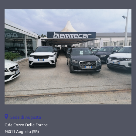
elettrici • Antifurto • Autoradio • Autoradio digitale • Bluetooth •
Boardcomputer • Cerchi in lega • Chiusura centralizzata •
Climatizzatore • Controllo trazione • ESP • Fendinebbia •
Immobilizzatore elettronico • Isofix • MP3 • Ruotino • Sedile
posteriore sdoppiato • Sensori di parcheggio posteriori •
Servosterzo • Specchietti laterali elettrici • Start/Stop Automatico
• Touch screen • USB
Sede di Augusta
C.da Cozzo Delle Forche
96011 Augusta (SR)