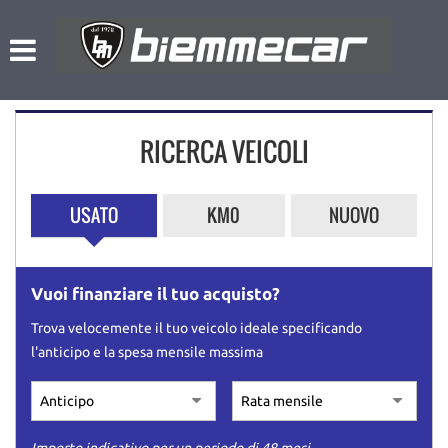
HOME
Le
tue
preferenze
LISTA VEICOLI
di
consenso
RICERCA VEICOLI
NOLEGGIO A BREVE TERMINE
Il
seguente
pannello
L’AZIENDA
USATO
KM0
NUOVO
ti
consente
di
ACQUISTIAMO USATO
esprimere
Vuoi finanziare il tuo acquisto?
le
tue
ASSISTENZA
Trova velocemente il tuo veicolo ideale specificando
preferenze
l'anticipo e la spesa mensile massima
di
consenso
CONTATTI
alle
tecnologie
di