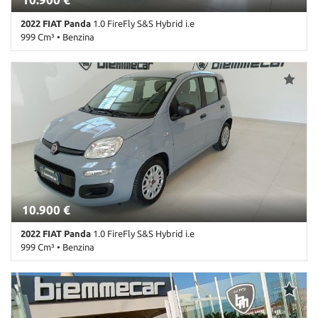
2022 FIAT Panda
1.0 FireFly S&S Hybrid i.e
999 Cm³ • Benzina
61.000 Km • Cambio Manuale (6) • Antracite pastello • 5 Porte •
ABS • Airbag • Airbag Passeggero • Airbag testa • Alzacristalli
elettrici • Antifurto • Autoradio • Chiusura centralizzata •
Climatizzatore • Controllo trazione • ESP • Immobilizzatore
elettronico • Isofix • Lettore CD • Luci diurne • MP3 • Ruotino •
Servosterzo • Start/Stop Automatico • USB
10.900 €
2022 FIAT Panda
1.0 FireFly S&S Hybrid i.e
999 Cm³ • Benzina
69.000 Km • Cambio Manuale (6) • Antracite pastello • 5 Porte •
ABS • Airbag • Airbag Passeggero • Airbag testa • Alzacristalli
elettrici • Antifurto • Autoradio • Autoradio digitale • Bluetooth •
Boardcomputer • Chiusura centralizzata • Climatizzatore •