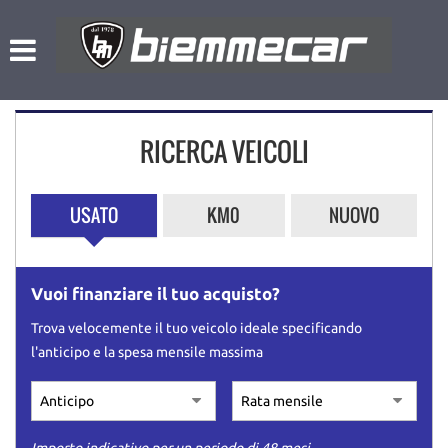
HOME
Le
tue
preferenze
LISTA VEICOLI
di
consenso
RICERCA VEICOLI
NOLEGGIO A BREVE TERMINE
Il
seguente
pannello
L’AZIENDA
USATO
KM0
NUOVO
ti
consente
di
ACQUISTIAMO USATO
esprimere
Vuoi finanziare il tuo acquisto?
le
tue
ASSISTENZA
Trova velocemente il tuo veicolo ideale specificando
preferenze
l'anticipo e la spesa mensile massima
di
consenso
CONTATTI
alle
tecnologie
di