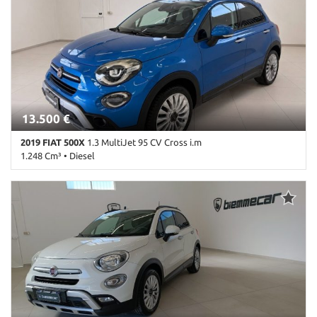
Chiusura centralizzata • Climatizzatore • Climatizzatore
automatico, 2 zone • Controllo trazione • Cruise Control • ESP •
Fendinebbia • Filtro antiparticolato • Immobilizzatore elettronico •
Lettore CD • MP3 • Ruotino • Sedile posteriore sdoppiato •
Sensore di luce • Sensore di pioggia • Servosterzo • Specchietti
laterali elettrici • Start/Stop Automatico • Touch screen • USB
13.500 €
2019 FIAT 500X
1.3 MultiJet 95 CV Cross i.m
1.248 Cm³ • Diesel
83.400 Km • Cambio Manuale (5) • Blu metallizzato • 5 Porte • ABS •
Airbag • Airbag laterali • Airbag Passeggero • Airbag testa •
Alzacristalli elettrici • Android Auto • Antifurto • Autoradio •
Autoradio digitale • Bluetooth • Boardcomputer • Cerchi in lega •
Chiusura centralizzata • Climatizzatore automatico, 2 zone •
Controllo elettronico della corsia • Controllo trazione • Cruise
Control • ESP • Fendinebbia • Isofix • MP3 • Riconoscimento dei
segnali stradali • Schermo multifunzione interamente digitale •
Sedile posteriore sdoppiato • Sedili sportivi • Sensore di luce •
Sensori di parcheggio posteriori • Servosterzo • Navigatore
satellitare • Specchietti laterali elettrici • Start/Stop Automatico •