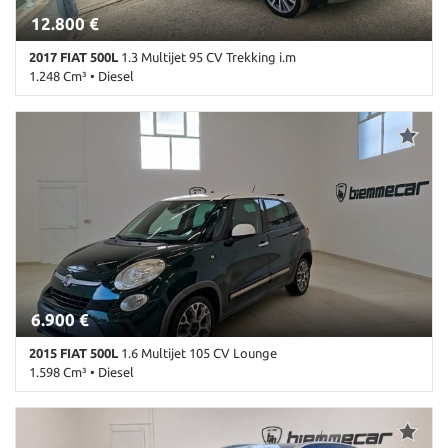
12.800 €
2017 FIAT 500L
1.3 Multijet 95 CV Trekking i.m
1.248 Cm³ • Diesel
108.000 Km • Cambio Manuale (5) • Nero metallizzato • 5 Porte •
Airbag • Airbag laterali • Airbag Passeggero • Airbag testa •
Alzacristalli elettrici • Android Auto • Antifurto • Autoradio •
Bluetooth • Boardcomputer • Cerchi in lega • Chiusura
centralizzata • Climatizzatore • Climatizzatore automatico, 2 zone •
Controllo trazione • Cruise Control • ESP • Fendinebbia •
Immobilizzatore elettronico • Interni in pelle • Isofix • Lettore CD •
Luci diurne • MP3 • Sedili sportivi • Sensore di luce • Sensore di
pioggia • Servosterzo • Specchietti laterali elettrici • Start/Stop
Automatico • Touch screen • USB • Volante in pelle • Volante
multifunzione
6.900 €
2015 FIAT 500L
1.6 Multijet 105 CV Lounge
1.598 Cm³ • Diesel
181.000 Km • Cambio Manuale (6) • Verde metallizzato • 5 Porte •
ABS • Airbag • Airbag laterali • Airbag Passeggero • Airbag testa •
Alzacristalli elettrici • Autoradio • Bluetooth • Cerchi in lega •