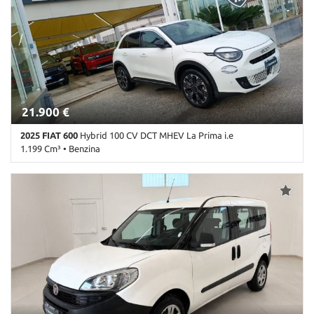
telecomandata • Climatizzatore automatico, 2 zone • Controllo
trazione • Cruise Control • ESP • Fari LED • Gancio traino • Isofix •
Lettore CD • Luci diurne • MP3 • Ruotino • Sedili sportivi •
Servosterzo • Start/Stop Automatico • USB • Vetri oscurati •
Volante in pelle • Volante multifunzione
21.900 €
2025 FIAT 600
Hybrid 100 CV DCT MHEV La Prima i.e
1.199 Cm³ • Benzina
24.400 Km • Cambio Automatico (6) • Bianco pastello • 5 Porte •
ABS • Adaptive Cruise Control • Airbag • Airbag laterali • Airbag
Passeggero • Alzacristalli elettrici • Android Auto • Antifurto •
Apple CarPlay • Autoradio • Autoradio digitale • Bluetooth •
Boardcomputer • Bracciolo • Carica per smartphone a induzione •
Cerchi in lega • Chiusura centralizzata • Climatizzatore automatico,
2 zone • Controllo automatico clima • Controllo trazione •
Controllo vocale • Cruise Control • ESP • Fari LED • Fendinebbia •
Frenata d'emergenza assistita • Immobilizzatore elettronico •
Interni in pelle • Isofix • Leve al volante • Luci diurne • MP3 •
Pacchetto sportivo • Riconoscimento dei segnali stradali •