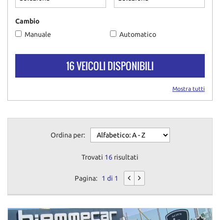
questi
strumenti
Cambio
di
Manuale
Automatico
tracciamento
si
rimanda
16 VEICOLI DISPONIBILI
alla
cookie
policy.
Mostra tutti
Puoi
rivedere
e
modificare
Ordina per:
le
tue
scelte
Trovati
16
risultati
in
qualsiasi
Pagina:
1 di 1
momento.