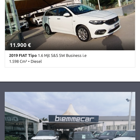
Controllo trazione • ESP • Immobilizzatore elettronico • Isofix •
Lettore CD • MP3 • Servosterzo • Start/Stop Automatico • USB
11.900 €
2019 FIAT Tipo
1.6 Mjt S&S SW Business i.e
1.598 Cm³ • Diesel
84.500 Km • Cambio Manuale (6) • Bianco pastello • 5 Porte • ABS •
Adaptive Cruise Control • Airbag • Airbag laterali • Airbag
Passeggero • Airbag testa • Alzacristalli elettrici • Antifurto •
Autoradio • Bluetooth • Boardcomputer • Cerchi in lega • Chiusura
centralizzata • Climatizzatore • Climatizzatore automatico, 2 zone •
Cruise Control • Fendinebbia • Frenata d'emergenza assistita •
Immobilizzatore elettronico • Isofix • Luci diurne • MP3 • Sensori di
parcheggio posteriori • Servosterzo • Navigatore satellitare •
Specchietti laterali elettrici • USB • Volante multifunzione