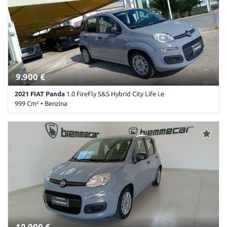
chiave • Climatizzatore • Cruise Control • Fendinebbia • Frenata
d'emergenza assistita • Hill holder • Isofix • MP3 • Riconoscimento
dei segnali stradali • Sensore di luce • Sensore di pioggia • Sensori
di parcheggio posteriori • Start/Stop Automatico • Telecamera per
parcheggio assistito • Touch screen • USB • Volante multifunzione
9.900 €
2021 FIAT Panda
1.0 FireFly S&S Hybrid City Life i.e
999 Cm³ • Benzina
84.900 Km • Cambio Manuale (6) • Antracite pastello • 5 Porte •
ABS • Airbag • Airbag Passeggero • Airbag testa • Alzacristalli
elettrici • Antifurto • Autoradio • Autoradio digitale • Bluetooth •
Boardcomputer • Chiusura centralizzata • Climatizzatore •
Controllo trazione • ESP • Immobilizzatore elettronico • Isofix •
Lettore CD • MP3 • Ruotino • Servosterzo • USB
10.900 €