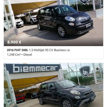
Alzacristalli elettrici • Android Auto • Antifurto • Autoradio •
Autoradio digitale • Bluetooth • Boardcomputer • Chiusura
centralizzata • Climatizzatore • Climatizzatore automatico, 2 zone •
Controllo trazione • Cruise Control • ESP • Immobilizzatore
elettronico • Isofix • MP3 • Sensori di parcheggio posteriori •
Servosterzo • Specchietti laterali elettrici • Start/Stop Automatico
• Touch screen • USB • Volante multifunzione
8.900 €
2016 FIAT 500L
1.3 Multijet 95 CV Business i.e
1.248 Cm³ • Diesel
137.000 Km • Cambio Manuale (5) • Nero metallizzato • 5 Porte •
Airbag • Airbag laterali • Airbag Passeggero • Airbag testa •
Alzacristalli elettrici • Android Auto • Autoradio • Bluetooth •
Boardcomputer • Bracciolo • Cerchi in lega • Chiusura centralizzata
• Climatizzatore automatico, 2 zone • Controllo trazione • Cruise
Control • ESP • Immobilizzatore elettronico • Isofix • MP3 • Sensori
di parcheggio posteriori • Servosterzo • Navigatore satellitare •
Specchietti laterali elettrici • USB • Volante in pelle • Volante
multifunzione