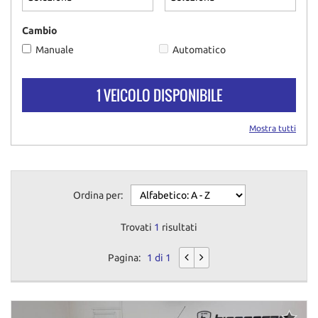
questi
strumenti
Cambio
di
Manuale
Automatico
tracciamento
si
rimanda
1 VEICOLO DISPONIBILE
alla
cookie
policy.
Mostra tutti
Puoi
rivedere
e
modificare
Ordina per:
le
tue
scelte
Trovati
1
risultati
in
qualsiasi
Pagina:
1 di 1
momento.