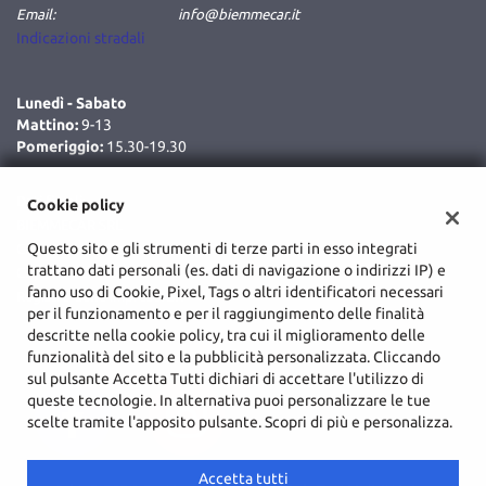
Email:
info@biemmecar.it
Indicazioni stradali
Lunedì - Sabato
Mattino:
9-13
Pomeriggio:
15.30-19.30
Dati fiscali:
Cookie policy
BIEMMECAR SRL
Questo sito e gli strumenti di terze parti in esso integrati
C.da Cozzo Delle Forche, Augusta (SR)
trattano dati personali (es. dati di navigazione o indirizzi IP) e
C.F/P.IVA:
02048590893
fanno uso di Cookie, Pixel, Tags o altri identificatori necessari
Registro delle imprese:
SR
per il funzionamento e per il raggiungimento delle finalità
descritte nella cookie policy, tra cui il miglioramento delle
funzionalità del sito e la pubblicità personalizzata. Cliccando
sul pulsante Accetta Tutti dichiari di accettare l'utilizzo di
queste tecnologie. In alternativa puoi personalizzare le tue
scelte tramite l'apposito pulsante. Scopri di più e personalizza.
Accetta tutti