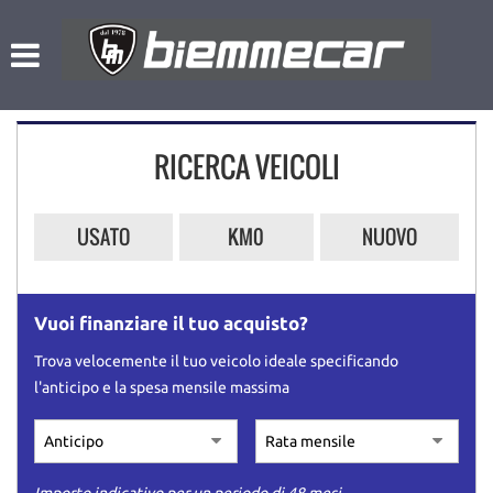
HOME
Le
tue
preferenze
LISTA VEICOLI
di
consenso
RICERCA VEICOLI
NOLEGGIO A BREVE TERMINE
Il
seguente
pannello
L’AZIENDA
USATO
KM0
NUOVO
ti
consente
di
ACQUISTIAMO USATO
esprimere
Vuoi finanziare il tuo acquisto?
le
tue
ASSISTENZA
Trova velocemente il tuo veicolo ideale specificando
preferenze
l'anticipo e la spesa mensile massima
di
consenso
CONTATTI
alle
tecnologie
di