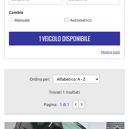
questi
strumenti
Cambio
di
Manuale
Automatico
tracciamento
si
rimanda
1 VEICOLO DISPONIBILE
alla
cookie
policy.
Mostra tutti
Puoi
rivedere
e
modificare
Ordina per:
le
tue
scelte
Trovati
1
risultati
in
qualsiasi
Pagina:
1 di 1
momento.