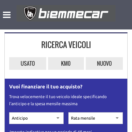
HOME
Le
tue
preferenze
LISTA VEICOLI
di
consenso
RICERCA VEICOLI
NOLEGGIO A BREVE TERMINE
Il
seguente
pannello
L’AZIENDA
USATO
KM0
NUOVO
ti
consente
di
ACQUISTIAMO USATO
esprimere
Vuoi finanziare il tuo acquisto?
le
tue
ASSISTENZA
Trova velocemente il tuo veicolo ideale specificando
preferenze
l'anticipo e la spesa mensile massima
di
consenso
CONTATTI
alle
tecnologie
di