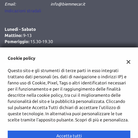
Email:
info@biemmecar.it
Indicazioni stradali
Lunedì - Sabato
Mattino:
9-13
Pomeriggio:
15.30-19.30
Dati fiscali:
Cookie policy
BIEMMECAR SRL
Questo sito e gli strumenti di terze parti in esso integrati
C.da Cozzo Delle Forche, Augusta (SR)
trattano dati personali (es. dati di navigazione o indirizzi IP) e
C.F/P.IVA:
02048590893
fanno uso di Cookie, Pixel, Tags o altri identificatori necessari
Registro delle imprese:
SR
per il funzionamento e per il raggiungimento delle finalità
descritte nella cookie policy, tra cui il miglioramento delle
funzionalità del sito e la pubblicità personalizzata. Cliccando
sul pulsante Accetta Tutti dichiari di accettare l'utilizzo di
queste tecnologie. In alternativa puoi personalizzare le tue
scelte tramite l'apposito pulsante. Scopri di più e personalizza.
Accetta tutti