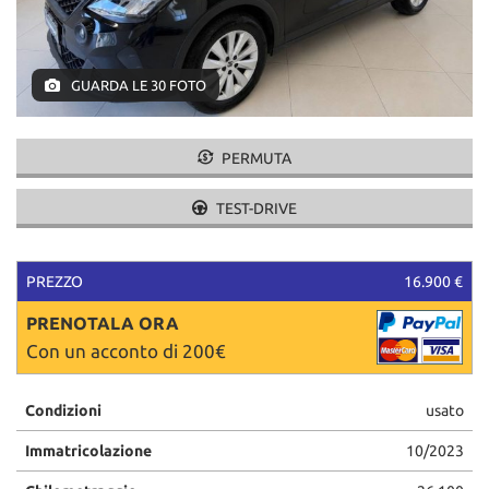
tracciamento
che
adottiamo
per
GUARDA LE 30 FOTO
offrire
le
funzionalità
PERMUTA
e
svolgere
le
TEST-DRIVE
attività
di
seguito
PREZZO
16.900 €
descritte.
Per
PRENOTALA ORA
ottenere
Con un acconto di 200€
maggiori
informazioni
sull'utilità
Condizioni
usato
e
sul
Immatricolazione
10/2023
funzionamento
di