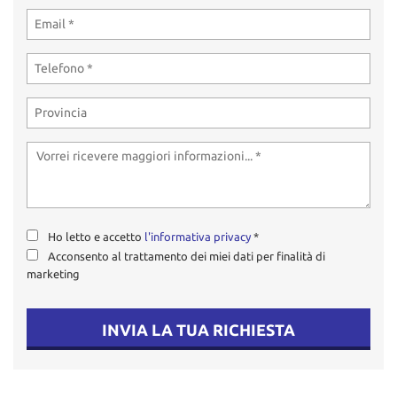
tta
ti
mpre
Cookie necessari
litato
Cookie delle preferenze
Cookie per il miglioramento dell'esperienza utente
Cookie analitici
Ho letto e accetto
l'informativa privacy
*
Acconsento al trattamento dei miei dati per finalità di
Cookie di marketing
marketing
Leggi
INVIA LA TUA RICHIESTA
la
cookie
policy