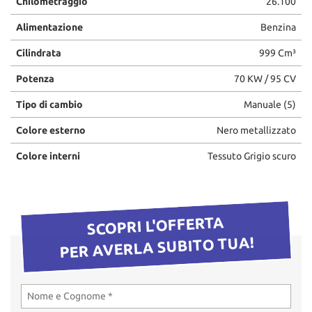
Chilometraggio
26.100
questi
Alimentazione
Benzina
strumenti
di
Cilindrata
999 Cm³
tracciamento
si
Potenza
70 KW / 95 CV
rimanda
alla
Tipo di cambio
Manuale (5)
cookie
policy.
Colore esterno
Nero metallizzato
Puoi
rivedere
Colore interni
Tessuto Grigio scuro
e
modificare
le
tue
SCOPRI L'OFFERTA
scelte
in
PER AVERLA SUBITO TUA!
qualsiasi
momento.