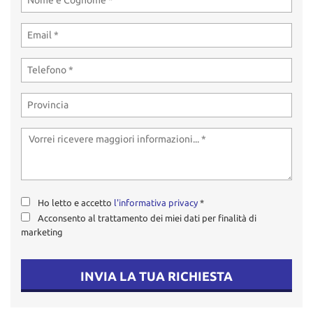
tta
ti
mpre
Cookie necessari
litato
Cookie delle preferenze
Cookie per il miglioramento dell'esperienza utente
Cookie analitici
Ho letto e accetto
l'informativa privacy
*
Cookie di marketing
Acconsento al trattamento dei miei dati per finalità di
marketing
Leggi
la
INVIA LA TUA RICHIESTA
cookie
policy