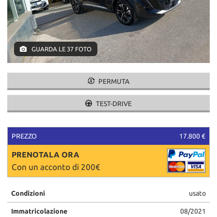
tracciamento
che
adottiamo
per
offrire
GUARDA LE 37 FOTO
le
funzionalità
e
svolgere
PERMUTA
le
attività
TEST-DRIVE
di
seguito
descritte.
PREZZO
17.800 €
Per
ottenere
PRENOTALA ORA
maggiori
Con un acconto di 200€
informazioni
sull'utilità
e
Condizioni
usato
sul
funzionamento
Immatricolazione
08/2021
di