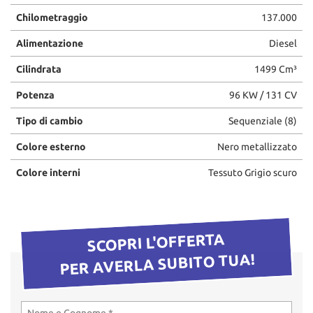
questi
Chilometraggio
137.000
strumenti
di
Alimentazione
Diesel
tracciamento
Cilindrata
1499 Cm³
si
rimanda
Potenza
96 KW / 131 CV
alla
cookie
Tipo di cambio
Sequenziale (8)
policy.
Puoi
Colore esterno
Nero metallizzato
rivedere
e
Colore interni
Tessuto Grigio scuro
modificare
le
tue
scelte
SCOPRI L'OFFERTA
in
qualsiasi
PER AVERLA SUBITO TUA!
momento.