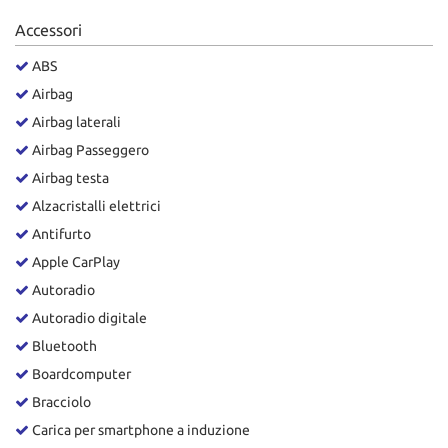
Salva
Accessori
le
impostazioni
ABS
Airbag
Airbag laterali
Airbag Passeggero
Airbag testa
Alzacristalli elettrici
Antifurto
Apple CarPlay
Autoradio
Autoradio digitale
Bluetooth
Boardcomputer
Bracciolo
Carica per smartphone a induzione