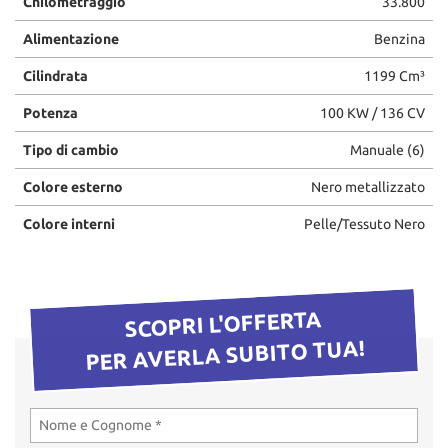
Chilometraggio
33.800
questi
Alimentazione
Benzina
strumenti
di
Cilindrata
1199 Cm³
tracciamento
si
Potenza
100 KW / 136 CV
rimanda
alla
Tipo di cambio
Manuale (6)
cookie
policy.
Colore esterno
Nero metallizzato
Puoi
rivedere
Colore interni
Pelle/Tessuto Nero
e
modificare
le
tue
SCOPRI L'OFFERTA
scelte
in
PER AVERLA SUBITO TUA!
qualsiasi
momento.