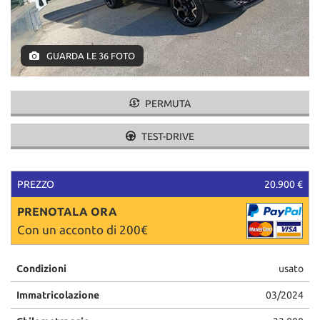
tracciamento
che
adottiamo
per
GUARDA LE 36 FOTO
offrire
le
funzionalità
PERMUTA
e
svolgere
le
TEST-DRIVE
attività
di
seguito
PREZZO
20.900 €
descritte.
Per
PRENOTALA ORA
ottenere
Con un acconto di 200€
maggiori
informazioni
sull'utilità
Condizioni
usato
e
sul
Immatricolazione
03/2024
funzionamento
di