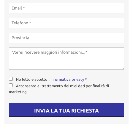
tta
ti
mpre
Cookie necessari
litato
Cookie delle preferenze
Cookie per il miglioramento dell'esperienza utente
Cookie analitici
Ho letto e accetto
l'informativa privacy
*
Acconsento al trattamento dei miei dati per finalità di
Cookie di marketing
marketing
Leggi
INVIA LA TUA RICHIESTA
la
cookie
policy