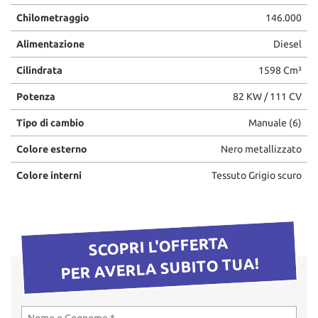
questi
Chilometraggio
146.000
strumenti
di
Alimentazione
Diesel
tracciamento
Cilindrata
1598 Cm³
si
rimanda
Potenza
82 KW / 111 CV
alla
cookie
Tipo di cambio
Manuale (6)
policy.
Puoi
Colore esterno
Nero metallizzato
rivedere
e
Colore interni
Tessuto Grigio scuro
modificare
le
tue
scelte
SCOPRI L'OFFERTA
in
qualsiasi
PER AVERLA SUBITO TUA!
momento.