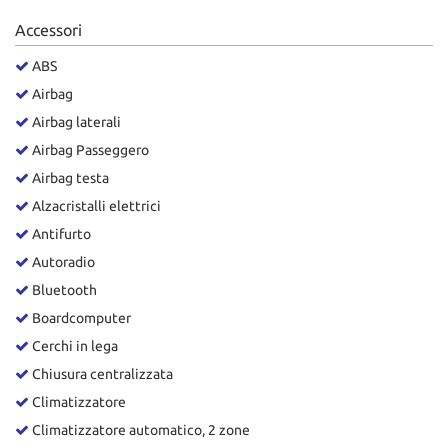
Salva
Accessori
le
impostazioni
ABS
Airbag
Airbag laterali
Airbag Passeggero
Airbag testa
Alzacristalli elettrici
Antifurto
Autoradio
Bluetooth
Boardcomputer
Cerchi in lega
Chiusura centralizzata
Climatizzatore
Climatizzatore automatico, 2 zone