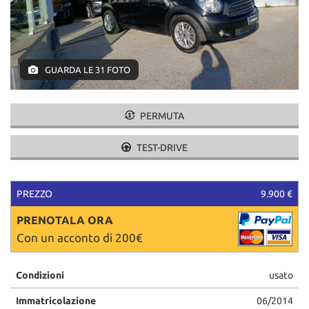
tracciamento
che
adottiamo
per
offrire
GUARDA LE 31 FOTO
le
funzionalità
e
svolgere
PERMUTA
le
attività
TEST-DRIVE
di
seguito
descritte.
PREZZO
9.900 €
Per
ottenere
PRENOTALA ORA
maggiori
Con un acconto di 200€
informazioni
sull'utilità
e
Condizioni
usato
sul
funzionamento
Immatricolazione
06/2014
di