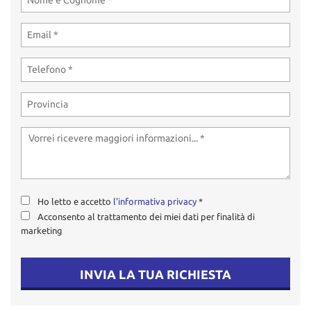
tta
ti
mpre
Cookie necessari
litato
Cookie delle preferenze
Cookie per il miglioramento dell'esperienza utente
Cookie analitici
Ho letto e accetto
l'informativa privacy
*
Cookie di marketing
Acconsento al trattamento dei miei dati per finalità di
marketing
Leggi
la
INVIA LA TUA RICHIESTA
cookie
policy