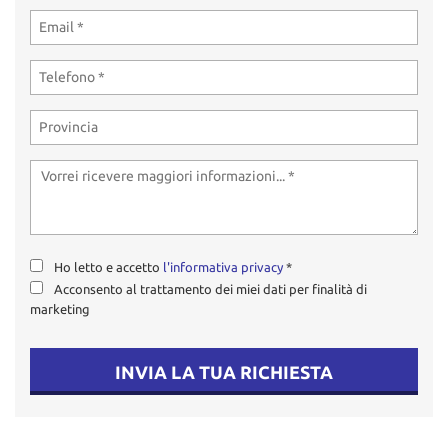
tta
ti
mpre
Cookie necessari
litato
Cookie delle preferenze
Cookie per il miglioramento dell'esperienza utente
Cookie analitici
Ho letto e accetto
l'informativa privacy
*
Acconsento al trattamento dei miei dati per finalità di
Cookie di marketing
marketing
Leggi
INVIA LA TUA RICHIESTA
la
cookie
policy