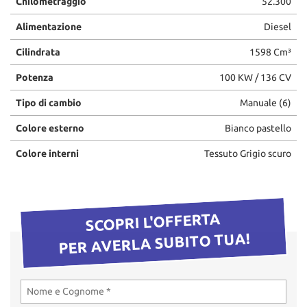
Chilometraggio
52.300
questi
Alimentazione
Diesel
strumenti
di
Cilindrata
1598 Cm³
tracciamento
si
Potenza
100 KW / 136 CV
rimanda
alla
Tipo di cambio
Manuale (6)
cookie
policy.
Colore esterno
Bianco pastello
Puoi
rivedere
Colore interni
Tessuto Grigio scuro
e
modificare
le
tue
SCOPRI L'OFFERTA
scelte
in
PER AVERLA SUBITO TUA!
qualsiasi
momento.