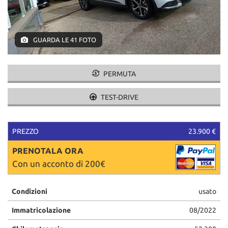
tracciamento
che
adottiamo
per
GUARDA LE 41 FOTO
offrire
le
funzionalità
PERMUTA
e
svolgere
le
TEST-DRIVE
attività
di
seguito
PREZZO
23.900 €
descritte.
Per
PRENOTALA ORA
ottenere
Con un acconto di 200€
maggiori
informazioni
sull'utilità
Condizioni
usato
e
sul
Immatricolazione
08/2022
funzionamento
di