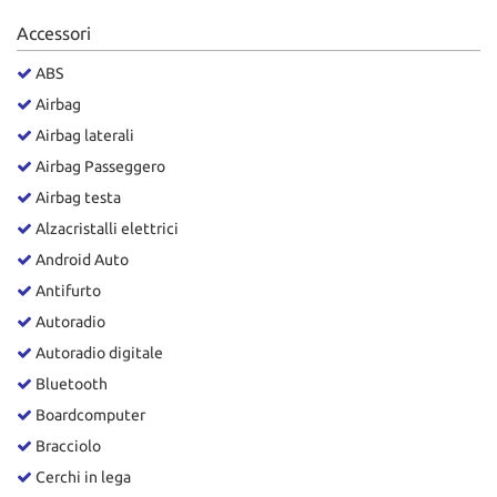
Salva
Accessori
le
impostazioni
ABS
Airbag
Airbag laterali
Airbag Passeggero
Airbag testa
Alzacristalli elettrici
Android Auto
Antifurto
Autoradio
Autoradio digitale
Bluetooth
Boardcomputer
Bracciolo
Cerchi in lega