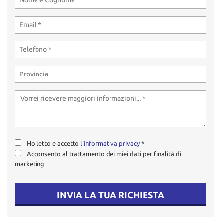
tta
ti
mpre
Cookie necessari
litato
Cookie delle preferenze
Cookie per il miglioramento dell'esperienza utente
Cookie analitici
Ho letto e accetto
l'informativa privacy
*
Cookie di marketing
Acconsento al trattamento dei miei dati per finalità di
marketing
Leggi
la
INVIA LA TUA RICHIESTA
cookie
policy