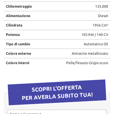
questi
Chilometraggio
135.000
strumenti
di
Alimentazione
Diesel
tracciamento
Cilindrata
1956 Cm³
si
rimanda
Potenza
103 KW / 140 CV
alla
cookie
Tipo di cambio
Automatico (9)
policy.
Puoi
Colore esterno
Antracite metallizzato
rivedere
e
Colore interni
Pelle/Tessuto Grigio scuro
modificare
le
tue
scelte
SCOPRI L'OFFERTA
in
qualsiasi
PER AVERLA SUBITO TUA!
momento.