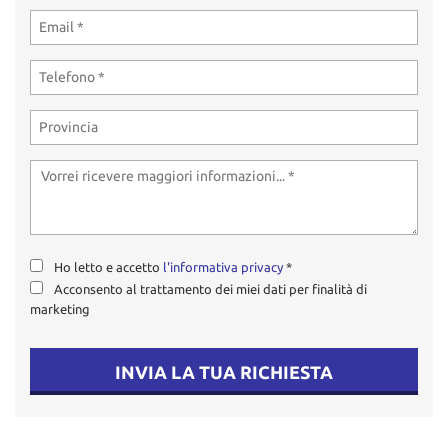
tta
ti
mpre
Cookie necessari
litato
Cookie delle preferenze
Cookie per il miglioramento dell'esperienza utente
Cookie analitici
Ho letto e accetto
l'informativa privacy
*
Acconsento al trattamento dei miei dati per finalità di
Cookie di marketing
marketing
Leggi
INVIA LA TUA RICHIESTA
la
cookie
policy