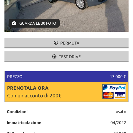
tracciamento
che
adottiamo
per
GUARDA LE 30 FOTO
offrire
le
funzionalità
PERMUTA
e
svolgere
le
TEST-DRIVE
attività
di
seguito
PREZZO
13.000 €
descritte.
Per
PRENOTALA ORA
ottenere
Con un acconto di 200€
maggiori
informazioni
sull'utilità
Condizioni
usato
e
sul
Immatricolazione
04/2022
funzionamento
di