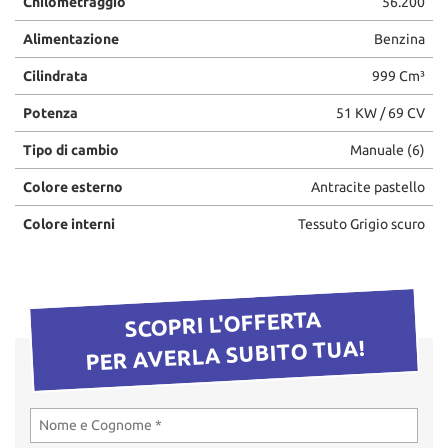
Chilometraggio
56.200
questi
Alimentazione
Benzina
strumenti
di
Cilindrata
999 Cm³
tracciamento
si
Potenza
51 KW / 69 CV
rimanda
alla
Tipo di cambio
Manuale (6)
cookie
policy.
Colore esterno
Antracite pastello
Puoi
rivedere
Colore interni
Tessuto Grigio scuro
e
modificare
le
tue
SCOPRI L'OFFERTA
scelte
in
PER AVERLA SUBITO TUA!
qualsiasi
momento.