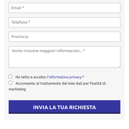
tta
ti
mpre
Cookie necessari
litato
Cookie delle preferenze
Cookie per il miglioramento dell'esperienza utente
Cookie analitici
Ho letto e accetto
l'informativa privacy
*
Acconsento al trattamento dei miei dati per finalità di
Cookie di marketing
marketing
Leggi
INVIA LA TUA RICHIESTA
la
cookie
policy