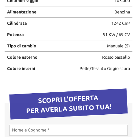
Chilometraggio
103.000
questi
Alimentazione
Benzina
strumenti
di
Cilindrata
1242 Cm³
tracciamento
si
Potenza
51 KW / 69 CV
rimanda
alla
Tipo di cambio
Manuale (5)
cookie
policy.
Colore esterno
Rosso pastello
Puoi
rivedere
Colore interni
Pelle/Tessuto Grigio scuro
e
modificare
le
tue
SCOPRI L'OFFERTA
scelte
in
PER AVERLA SUBITO TUA!
qualsiasi
momento.