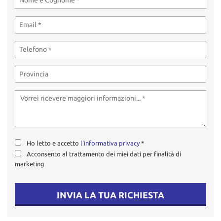
tta
ti
mpre
Cookie necessari
litato
Cookie delle preferenze
Cookie per il miglioramento dell'esperienza utente
Cookie analitici
Ho letto e accetto
l'informativa privacy
*
Cookie di marketing
Acconsento al trattamento dei miei dati per finalità di
marketing
Leggi
la
INVIA LA TUA RICHIESTA
cookie
policy