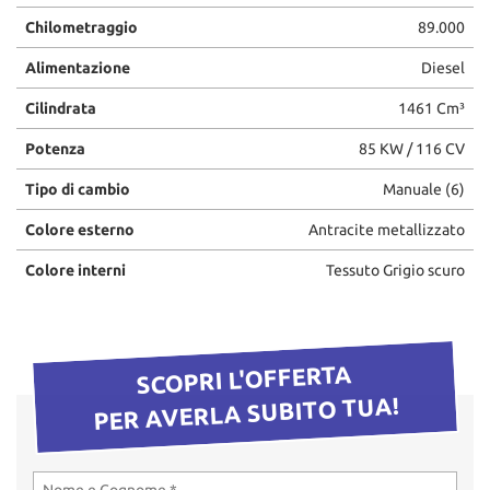
questi
Chilometraggio
89.000
strumenti
di
Alimentazione
Diesel
tracciamento
Cilindrata
1461 Cm³
si
rimanda
Potenza
85 KW / 116 CV
alla
cookie
Tipo di cambio
Manuale (6)
policy.
Puoi
Colore esterno
Antracite metallizzato
rivedere
e
Colore interni
Tessuto Grigio scuro
modificare
le
tue
scelte
SCOPRI L'OFFERTA
in
qualsiasi
PER AVERLA SUBITO TUA!
momento.