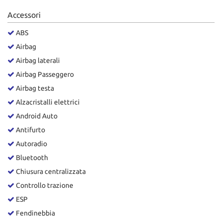
Salva
Accessori
le
impostazioni
ABS
Airbag
Airbag laterali
Airbag Passeggero
Airbag testa
Alzacristalli elettrici
Android Auto
Antifurto
Autoradio
Bluetooth
Chiusura centralizzata
Controllo trazione
ESP
Fendinebbia