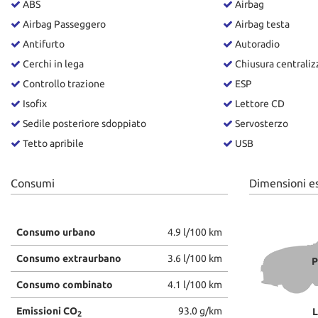
ABS
Airbag
questi
Airbag Passeggero
Airbag testa
strumenti
di
Antifurto
Autoradio
tracciamento
Cerchi in lega
Chiusura centraliz
si
Controllo trazione
ESP
rimanda
alla
Isofix
Lettore CD
cookie
Sedile posteriore sdoppiato
Servosterzo
policy.
Puoi
Tetto apribile
USB
rivedere
e
Consumi
Dimensioni e
modificare
le
tue
scelte
Consumo urbano
4.9 l/100 km
in
qualsiasi
Consumo extraurbano
3.6 l/100 km
P
momento.
Consumo combinato
4.1 l/100 km
Emissioni CO
93.0 g/km
L
2