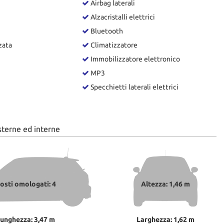
Airbag laterali
Alzacristalli elettrici
Bluetooth
zata
Climatizzatore
Immobilizzatore elettronico
MP3
Specchietti laterali elettrici
sterne ed interne
osti omologati: 4
Altezza: 1,46 m
unghezza: 3,47 m
Larghezza: 1,62 m