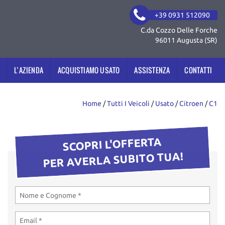
+39 0931 512090
C.da Cozzo Delle Forche
96011 Augusta (SR)
L’AZIENDA
ACQUISTIAMO USATO
ASSISTENZA
CONTATTI
Home
/
Tutti I Veicoli
/
Usato
/
Citroen
/
C1
SCOPRI L'OFFERTA
PER AVERLA SUBITO TUA!