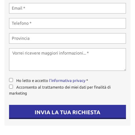
tta
ti
mpre
Cookie necessari
litato
Cookie delle preferenze
Cookie per il miglioramento dell'esperienza utente
Cookie analitici
Ho letto e accetto
l'informativa privacy
*
Acconsento al trattamento dei miei dati per finalità di
Cookie di marketing
marketing
Leggi
INVIA LA TUA RICHIESTA
la
cookie
policy