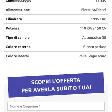
Chilometraggio
26.850
questi
Alimentazione
Elettrica/Diesel
strumenti
di
Cilindrata
1995 Cm³
tracciamento
si
Potenza
110 KW / 150 CV
rimanda
alla
Tipo di cambio
Automatico (8)
cookie
policy.
Colore esterno
Bianco perlato
Puoi
rivedere
Colore interni
Pelle Grigio scuro
e
modificare
le
tue
SCOPRI L'OFFERTA
scelte
in
PER AVERLA SUBITO TUA!
qualsiasi
momento.