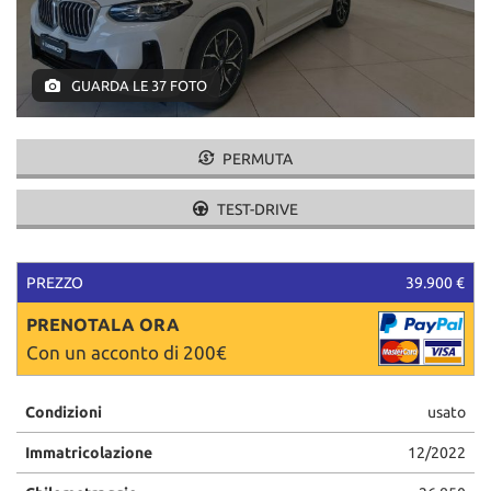
tracciamento
che
adottiamo
per
GUARDA LE 37 FOTO
offrire
le
funzionalità
PERMUTA
e
svolgere
le
TEST-DRIVE
attività
di
seguito
PREZZO
39.900 €
descritte.
Per
PRENOTALA ORA
ottenere
Con un acconto di 200€
maggiori
informazioni
sull'utilità
Condizioni
usato
e
sul
Immatricolazione
12/2022
funzionamento
di