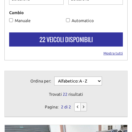
questi
strumenti
Cambio
di
Manuale
Automatico
tracciamento
si
rimanda
22 VEICOLI DISPONIBILI
alla
cookie
policy.
Mostra tutti
Puoi
rivedere
e
modificare
Ordina per:
le
tue
scelte
Trovati
22
risultati
in
qualsiasi
Pagina:
2 di 2
momento.