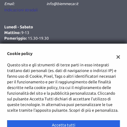
Email:
info@biemmecar.it
Indicazioni stradali
Lunedì - Sabato
Mattino:
9-13
Pomeriggio:
15.30-19.30
Dati fiscali:
Cookie policy
BIEMMECAR SRL
Questo sito e gli strumenti di terze parti in esso integrati
C.da Cozzo Delle Forche, Augusta (SR)
trattano dati personali (es. dati di navigazione o indirizzi IP) e
C.F/P.IVA:
02048590893
fanno uso di Cookie, Pixel, Tags o altri identificatori necessari
Registro delle imprese:
SR
per il funzionamento e per il raggiungimento delle finalità
descritte nella cookie policy, tra cui il miglioramento delle
funzionalità del sito e la pubblicità personalizzata. Cliccando
sul pulsante Accetta Tutti dichiari di accettare l'utilizzo di
queste tecnologie. In alternativa puoi personalizzare le tue
scelte tramite l'apposito pulsante. Scopri di più e personalizza.
Accetta tutti