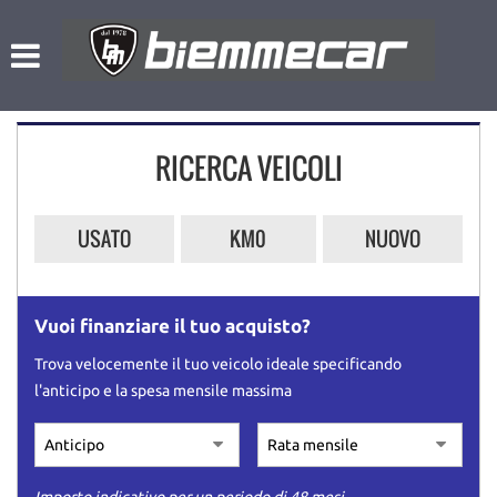
HOME
Le
tue
preferenze
LISTA VEICOLI
di
consenso
RICERCA VEICOLI
NOLEGGIO A BREVE TERMINE
Il
seguente
pannello
L’AZIENDA
USATO
KM0
NUOVO
ti
consente
di
ACQUISTIAMO USATO
esprimere
Vuoi finanziare il tuo acquisto?
le
tue
ASSISTENZA
Trova velocemente il tuo veicolo ideale specificando
preferenze
l'anticipo e la spesa mensile massima
di
consenso
CONTATTI
alle
tecnologie
di