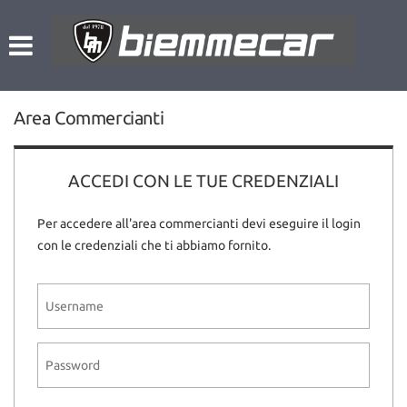
HOME
Le
tue
preferenze
LISTA VEICOLI
di
consenso
Area Commercianti
NOLEGGIO A BREVE TERMINE
Il
seguente
pannello
ACCEDI CON LE TUE CREDENZIALI
L’AZIENDA
ti
consente
Per accedere all'area commercianti devi eseguire il login
di
ACQUISTIAMO USATO
con le credenziali che ti abbiamo fornito.
esprimere
le
tue
ASSISTENZA
preferenze
di
consenso
CONTATTI
alle
tecnologie
di