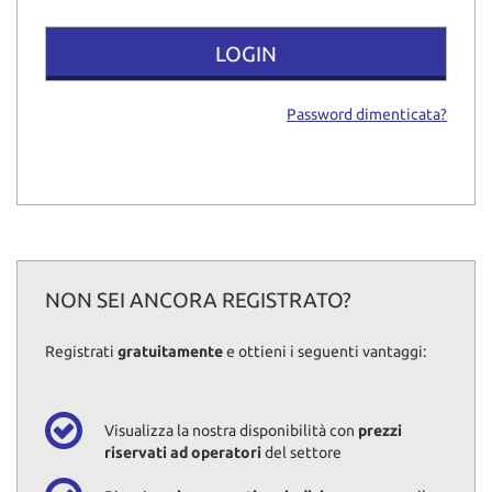
tracciamento
che
adottiamo
per
offrire
Password dimenticata?
le
funzionalità
e
svolgere
le
attività
di
seguito
descritte.
NON SEI ANCORA REGISTRATO?
Per
ottenere
Registrati
gratuitamente
e ottieni i seguenti vantaggi:
maggiori
informazioni
sull'utilità
e
Visualizza la nostra disponibilità con
prezzi
sul
riservati ad operatori
del settore
funzionamento
di