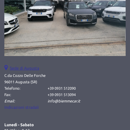
tta
ti
mpre
Cookie necessari
litato
Cookie delle preferenze
Cookie per il miglioramento dell'esperienza utente
Sede di Augusta
Cookie analitici
C.da Cozzo Delle Forche
96011 Augusta (SR)
Cookie di marketing
Telefono:
+39 0931 512090
Fax:
+39 0931 513094
Email:
info@biemmecar.it
Leggi
Indicazioni stradali
la
cookie
policy
Lunedì - Sabato